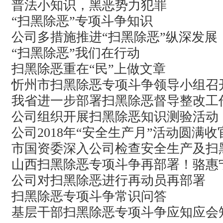
普法小知识，黑恶势力犯罪
“扫黑除恶”专项斗争知识
公司多措施推进“扫黑除恶”纵深发展
“扫黑除恶”我们在行动
扫黑除恶重在“民”上做文章
忻州市扫黑除恶专项斗争领导小组召
我省进一步部署扫黑除恶督导整改工
公司组织开展扫黑除恶知识测验活动
公司2018年“安全生产月”活动圆满收
市国资委深入公司检查安全生产及扫
山西扫黑除恶专项斗争再部署！骆惠宁
公司对扫黑除恶进行再动员再部署
要求
扫黑除恶专项斗争常识问答
基层干部扫黑除恶专项斗争应知应会